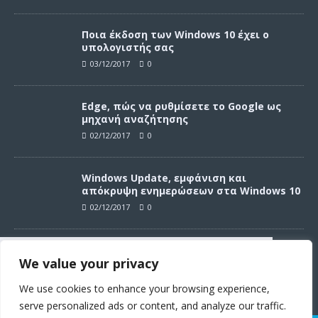
Ποια έκδοση των Windows 10 έχει ο
υπολογιστής σας
03/12/2017
0
Edge, πώς να ρυθμίσετε το Google ως
μηχανή αναζήτησης
02/12/2017
0
Windows Update, εμφάνιση και
απόκρυψη ενημερώσεων στα Windows 10
02/12/2017
0
Windows Update, απεγκατάσταση
We value your privacy
ενημερώσεων στα Windows 10
Συνεχίζοντας σε αυτό τον ιστότοπο
02/12/2017
0
αποδέχεστε την χρήση των cookies
We use cookies to enhance your browsing experience,
σύμφωνα με τους όρους χρήσης.
serve personalized ads or content, and analyze our traffic.