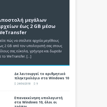
Αποστολή μεγάλων
αρχείων έως 2 GB μέσω
WeTransfer
είτε πώς να στείλετε αρχεία μεγέθους
ως 2 GB από τον υπολογιστή σας στους
ίλους σας εύκολα, γρήγορα και δωρεάν
ε το WeTransfer.
[…]
Δε λειτουργεί το αριθμητικό
πληκτρολόγιο στα Windows 10
24/06/2018
9
Επανεκκίνηση υπολογιστή
στα Windows 10, όλοι οι
τρόποι