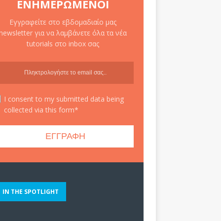
ΕΝΗΜΕΡΩΜΈΝΟΙ
Εγγραφείτε στο εβδομαδιαίο μας
newsletter για να λαμβάνετε όλα τα νέα
tutorials στο inbox σας
I consent to my submitted data being
collected via this form*
IN THE SPOTLIGHT