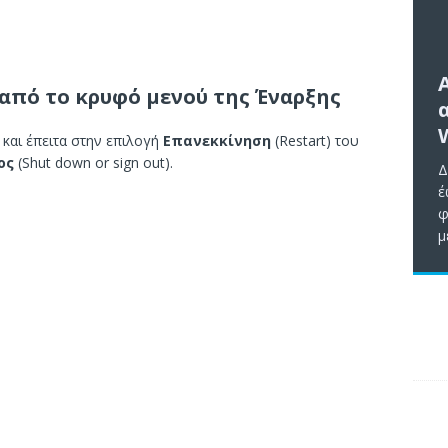
από το κρυφό μενού της Έναρξης
ς και έπειτα στην επιλογή
Επανεκκίνηση
(Restart) του
ος
(Shut down or sign out).
Δ
έ
φ
μ