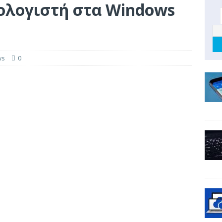
ολογιστή στα Windows
ws
0