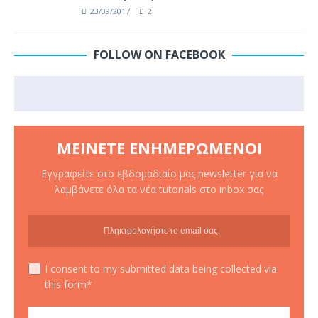
23/09/2017
2
FOLLOW ON FACEBOOK
ΜΕΊΝΕΤΕ ΕΝΗΜΕΡΩΜΈΝΟΙ
Εγγραφείτε στο εβδομαδιαίο μας newsletter για να
λαμβάνετε όλα τα νέα tutorials στο inbox σας
I consent to my submitted data being collected via
this form*