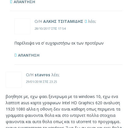
ΑΠΆΝΤΗΣΗ
Ο/Η
ΑΛΚΗΣ ΤΣΙΤΑΜΙΔΗΣ
λέει:
28/10/2017 ΣΤΙΣ 17:54
Παρέλειψα να σ’ ευχαριστήσω εκ των προτέρων
ΑΠΆΝΤΗΣΗ
Ο/Η
stavros
λέει:
29/01/2018 ΣΤΙΣ 23:25
βοηθησε με, εχω φαει ξενερωμα με τα windows 10, εχω ενα
λαπτοπ asus καρτα γραφικων Intel HD Graphics 620 αναλυση
1920 1080 αλλα η οθονη δεν ειναι καθαρη οπως περιμενα. τα
γραμματα φαινονται θολα και στο ιντερνετ πολλα στοιχεια
φαινονται και αυτα θολα οπως και το utorrent το προγραμμα..
εκανα εγκατασταση τα windows 7 να δω αν ειναι και εκει θολα