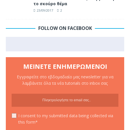
το σκούρο θέμα
23/09/2017
2
FOLLOW ON FACEBOOK
ΜΕΊΝΕΤΕ ΕΝΗΜΕΡΩΜΈΝΟΙ
Εγγραφείτε στο εβδομαδιαίο μας newsletter για να
λαμβάνετε όλα τα νέα tutorials στο inbox σας
I consent to my submitted data being collected via
this form*