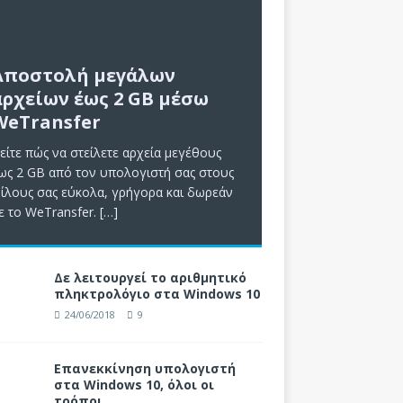
Αποστολή μεγάλων
αρχείων έως 2 GB μέσω
WeTransfer
είτε πώς να στείλετε αρχεία μεγέθους
ως 2 GB από τον υπολογιστή σας στους
ίλους σας εύκολα, γρήγορα και δωρεάν
ε το WeTransfer.
[…]
Δε λειτουργεί το αριθμητικό
πληκτρολόγιο στα Windows 10
24/06/2018
9
Επανεκκίνηση υπολογιστή
στα Windows 10, όλοι οι
τρόποι