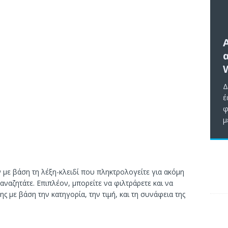
Δ
έ
φ
μ
 με βάση τη λέξη-κλειδί που πληκτρολογείτε για ακόμη
αζητάτε. Επιπλέον, μπορείτε να φιλτράρετε και να
ς με βάση την κατηγορία, την τιμή, και τη συνάφεια της