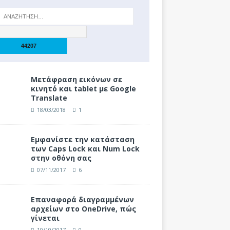
Μετάφραση εικόνων σε
κινητό και tablet με Google
Translate
18/03/2018
1
Eμφανίστε την κατάσταση
των Caps Lock και Num Lock
στην οθόνη σας
07/11/2017
6
Επαναφορά διαγραμμένων
αρχείων στο OneDrive, πώς
γίνεται
10/10/2017
0