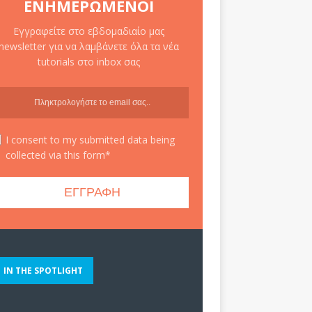
ΕΝΗΜΕΡΩΜΈΝΟΙ
Εγγραφείτε στο εβδομαδιαίο μας
newsletter για να λαμβάνετε όλα τα νέα
tutorials στο inbox σας
I consent to my submitted data being
collected via this form*
IN THE SPOTLIGHT