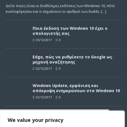
Δείτε ποιες είναι οι διαθέσιμες εκδόσεις των Windows 10, πότε
κυκλοφόρησαν και τι σημαίνουν οι αριθμοί των builds.
[…]
Ποια έκδοση των Windows 10 έχει ο
υπολογιστής σας
03/12/2017
0
Edge, πώς να ρυθμίσετε το Google ως
μηχανή αναζήτησης
02/12/2017
0
Windows Update, εμφάνιση και
απόκρυψη ενημερώσεων στα Windows 10
02/12/2017
0
Windows Update, απεγκατάσταση
We value your privacy
ενημερώσεων στα Windows 10
Συνεχίζοντας σε αυτό τον ιστότοπο
02/12/2017
0