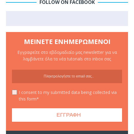
FOLLOW ON FACEBOOK
ΜΕΊΝΕΤΕ ΕΝΗΜΕΡΩΜΈΝΟΙ
Εγγραφείτε στο εβδομαδιαίο μας newsletter για να
λαμβάνετε όλα τα νέα tutorials στο inbox σας
I consent to my submitted data being collected via
this form*