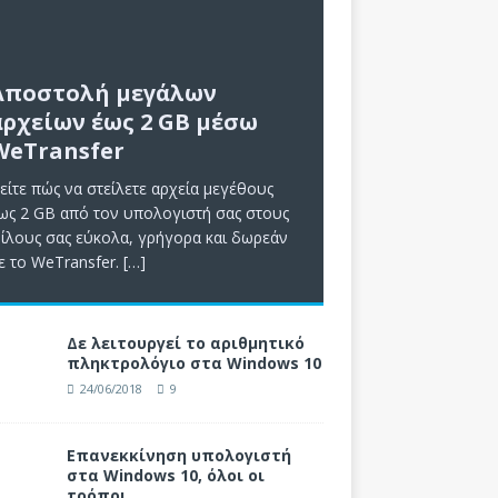
Αποστολή μεγάλων
αρχείων έως 2 GB μέσω
WeTransfer
είτε πώς να στείλετε αρχεία μεγέθους
ως 2 GB από τον υπολογιστή σας στους
ίλους σας εύκολα, γρήγορα και δωρεάν
ε το WeTransfer.
[…]
Δε λειτουργεί το αριθμητικό
πληκτρολόγιο στα Windows 10
24/06/2018
9
Επανεκκίνηση υπολογιστή
στα Windows 10, όλοι οι
τρόποι