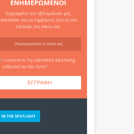
ΕΝΗΜΕΡΩΜΈΝΟΙ
Εγγραφείτε στο εβδομαδιαίο μας
newsletter για να λαμβάνετε όλα τα νέα
tutorials στο inbox σας
I consent to my submitted data being
collected via this form*
IN THE SPOTLIGHT