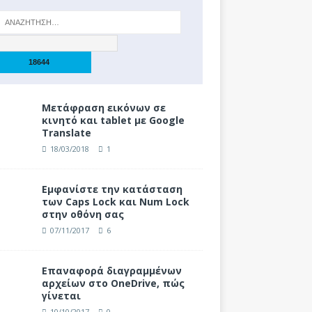
Μετάφραση εικόνων σε
κινητό και tablet με Google
Translate
18/03/2018
1
Eμφανίστε την κατάσταση
των Caps Lock και Num Lock
στην οθόνη σας
07/11/2017
6
Επαναφορά διαγραμμένων
αρχείων στο OneDrive, πώς
γίνεται
10/10/2017
0