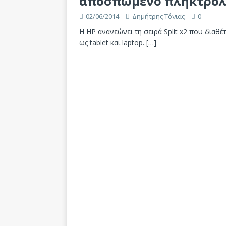
αποσπώμενο πληκτρολ
02/06/2014
Δημήτρης Τόνιας
0
Η HP ανανεώνει τη σειρά Split x2 που διαθέ
ως tablet και laptop.
[…]