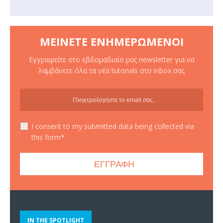
ΜΕΊΝΕΤΕ ΕΝΗΜΕΡΩΜΈΝΟΙ
Εγγραφείτε στο εβδομαδιαίο μας newsletter για να
λαμβάνετε όλα τα νέα tutorials στο inbox σας
I consent to my submitted data being collected via
this form*
IN THE SPOTLIGHT