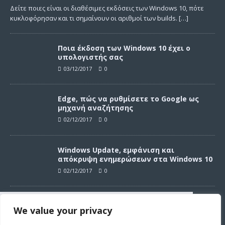
Δείτε ποιες είναι οι διαθέσιμες εκδόσεις των Windows 10, πότε
κυκλοφόρησαν και τι σημαίνουν οι αριθμοί των builds.
[…]
Ποια έκδοση των Windows 10 έχει ο
υπολογιστής σας
03/12/2017
0
Edge, πώς να ρυθμίσετε το Google ως
μηχανή αναζήτησης
02/12/2017
0
Windows Update, εμφάνιση και
απόκρυψη ενημερώσεων στα Windows 10
02/12/2017
0
Windows Update, απεγκατάσταση
We value your privacy
ενημερώσεων στα Windows 10
Συνεχίζοντας σε αυτό τον ιστότοπο
02/12/2017
0