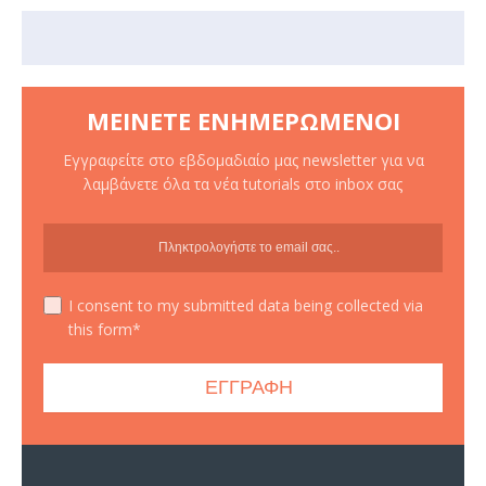
ΜΕΊΝΕΤΕ ΕΝΗΜΕΡΩΜΈΝΟΙ
Εγγραφείτε στο εβδομαδιαίο μας newsletter για να
λαμβάνετε όλα τα νέα tutorials στο inbox σας
I consent to my submitted data being collected via
this form*