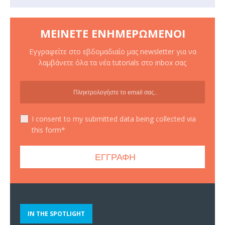
ΜΕΊΝΕΤΕ ΕΝΗΜΕΡΩΜΈΝΟΙ
Εγγραφείτε στο εβδομαδιαίο μας newsletter για να
λαμβάνετε όλα τα νέα tutorials στο inbox σας
I consent to my submitted data being collected via
this form*
IN THE SPOTLIGHT