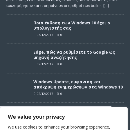
κυκλοφόρησαν και τι σημαίνουν οι αριθμοί των builds.
[…]
Ποια έκδοση των Windows 10 έχει ο
υπολογιστής σας
03/12/2017
0
Edge, πώς να ρυθμίσετε το Google ως
μηχανή αναζήτησης
02/12/2017
0
Windows Update, εμφάνιση και
απόκρυψη ενημερώσεων στα Windows 10
02/12/2017
0
Windows Update, απεγκατάσταση
We value your privacy
ενημερώσεων στα Windows 10
Συνεχίζοντας σε αυτό τον ιστότοπο
02/12/2017
0
αποδέχεστε την χρήση των cookies
We use cookies to enhance your browsing experience,