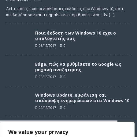
Δείτε ποιες είναι οι διαθέσιμες εκδόσεις των Windows 10, πότε
κυκλοφόρησαν και τι σημαίνουν οι αριθμοί των builds.
[…]
Ποια έκδοση των Windows 10 έχει ο
υπολογιστής σας
03/12/2017
0
Edge, πώς να ρυθμίσετε το Google ως
μηχανή αναζήτησης
02/12/2017
0
Windows Update, εμφάνιση και
απόκρυψη ενημερώσεων στα Windows 10
02/12/2017
0
Windows Update, απεγκατάσταση
We value your privacy
ενημερώσεων στα Windows 10
Συνεχίζοντας σε αυτό τον ιστότοπο