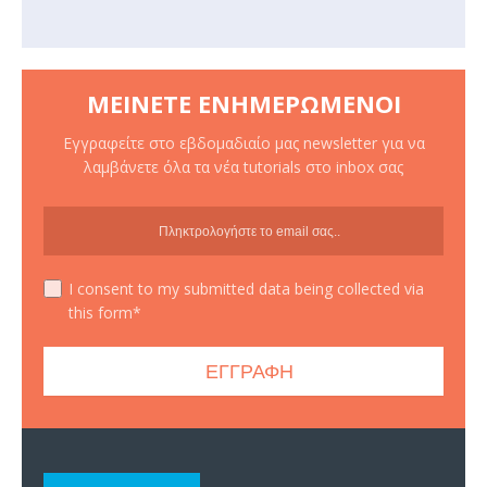
ΜΕΊΝΕΤΕ ΕΝΗΜΕΡΩΜΈΝΟΙ
Εγγραφείτε στο εβδομαδιαίο μας newsletter για να
λαμβάνετε όλα τα νέα tutorials στο inbox σας
I consent to my submitted data being collected via
this form*