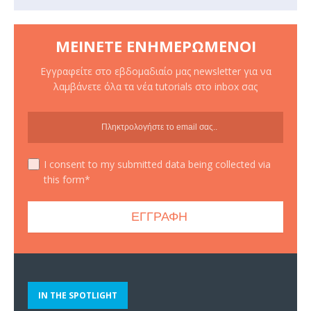
ΜΕΊΝΕΤΕ ΕΝΗΜΕΡΩΜΈΝΟΙ
Εγγραφείτε στο εβδομαδιαίο μας newsletter για να
λαμβάνετε όλα τα νέα tutorials στο inbox σας
I consent to my submitted data being collected via
this form*
IN THE SPOTLIGHT