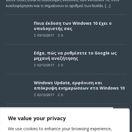
κυκλοφόρησαν και τι σημαίνουν οι αριθμοί των builds.
[…]
Ποια έκδοση των Windows 10 έχει ο
υπολογιστής σας
03/12/2017
0
Edge, πώς να ρυθμίσετε το Google ως
μηχανή αναζήτησης
02/12/2017
0
Windows Update, εμφάνιση και
απόκρυψη ενημερώσεων στα Windows 10
02/12/2017
0
Windows Update, απεγκατάσταση
We value your privacy
ενημερώσεων στα Windows 10
Συνεχίζοντας σε αυτό τον ιστότοπο
02/12/2017
0
αποδέχεστε την χρήση των cookies
We use cookies to enhance your browsing experience,