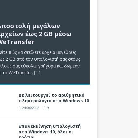
Αποστολή μεγάλων
αρχείων έως 2 GB μέσω
WeTransfer
είτε πώς να στείλετε αρχεία μεγέθους
ως 2 GB από τον υπολογιστή σας στους
ίλους σας εύκολα, γρήγορα και δωρεάν
ε το WeTransfer.
[…]
Δε λειτουργεί το αριθμητικό
πληκτρολόγιο στα Windows 10
24/06/2018
9
Επανεκκίνηση υπολογιστή
στα Windows 10, όλοι οι
τρόποι