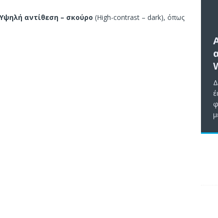
Υψηλή αντίθεση – σκούρο
(High-contrast – dark), όπως
Δ
έ
φ
μ