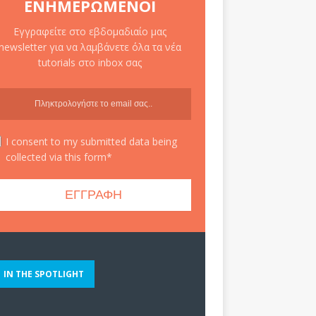
ΕΝΗΜΕΡΩΜΈΝΟΙ
Εγγραφείτε στο εβδομαδιαίο μας
newsletter για να λαμβάνετε όλα τα νέα
tutorials στο inbox σας
I consent to my submitted data being
collected via this form*
IN THE SPOTLIGHT