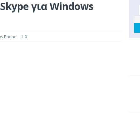
Skype για Windows
s Phone
0