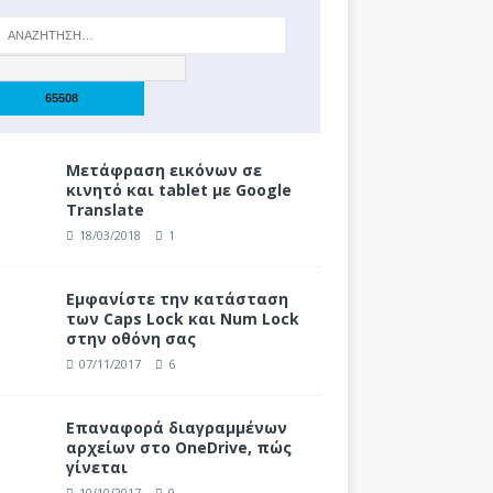
Μετάφραση εικόνων σε
κινητό και tablet με Google
Translate
18/03/2018
1
Eμφανίστε την κατάσταση
των Caps Lock και Num Lock
στην οθόνη σας
07/11/2017
6
Επαναφορά διαγραμμένων
αρχείων στο OneDrive, πώς
γίνεται
10/10/2017
0