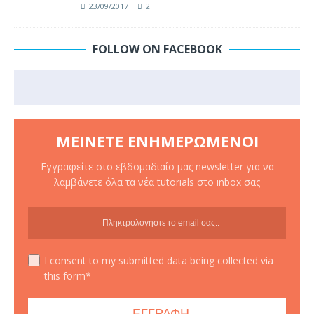
23/09/2017
2
FOLLOW ON FACEBOOK
ΜΕΊΝΕΤΕ ΕΝΗΜΕΡΩΜΈΝΟΙ
Εγγραφείτε στο εβδομαδιαίο μας newsletter για να
λαμβάνετε όλα τα νέα tutorials στο inbox σας
I consent to my submitted data being collected via
this form*