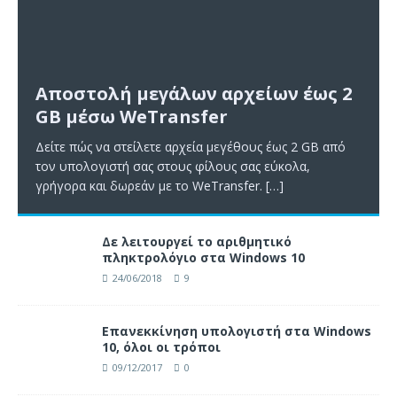
Αποστολή μεγάλων αρχείων έως 2
GB μέσω WeTransfer
Δείτε πώς να στείλετε αρχεία μεγέθους έως 2 GB από
τον υπολογιστή σας στους φίλους σας εύκολα,
γρήγορα και δωρεάν με το WeTransfer.
[…]
Δε λειτουργεί το αριθμητικό
πληκτρολόγιο στα Windows 10
24/06/2018
9
Επανεκκίνηση υπολογιστή στα Windows
10, όλοι οι τρόποι
09/12/2017
0