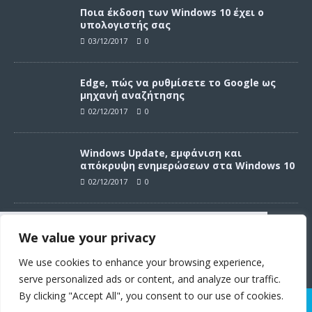
Ποια έκδοση των Windows 10 έχει ο
υπολογιστής σας
03/12/2017
0
Edge, πώς να ρυθμίσετε το Google ως
μηχανή αναζήτησης
02/12/2017
0
Windows Update, εμφάνιση και
απόκρυψη ενημερώσεων στα Windows 10
02/12/2017
0
Windows Update, απεγκατάσταση
We value your privacy
ενημερώσεων στα Windows 10
Συνεχίζοντας σε αυτό τον ιστότοπο
02/12/2017
0
αποδέχεστε την χρήση των cookies
We use cookies to enhance your browsing experience,
σύμφωνα με τους όρους χρήσης.
serve personalized ads or content, and analyze our traffic.
Όροι χρήσης
By clicking "Accept All", you consent to our use of cookies.