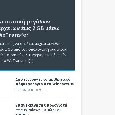
Αποστολή μεγάλων
αρχείων έως 2 GB μέσω
WeTransfer
είτε πώς να στείλετε αρχεία μεγέθους
ως 2 GB από τον υπολογιστή σας στους
ίλους σας εύκολα, γρήγορα και δωρεάν
ε το WeTransfer.
[…]
Δε λειτουργεί το αριθμητικό
πληκτρολόγιο στα Windows 10
24/06/2018
9
Επανεκκίνηση υπολογιστή
στα Windows 10, όλοι οι
τρόποι