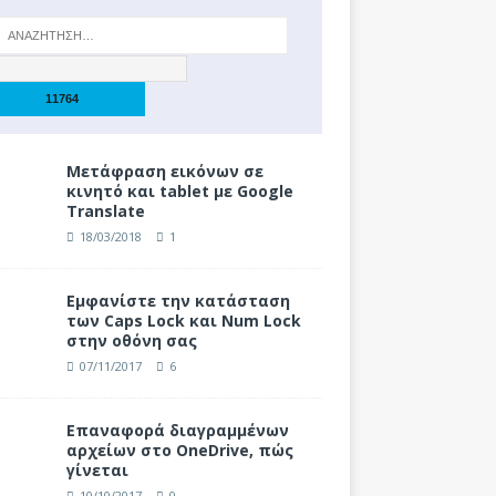
Μετάφραση εικόνων σε
κινητό και tablet με Google
Translate
18/03/2018
1
Eμφανίστε την κατάσταση
των Caps Lock και Num Lock
στην οθόνη σας
07/11/2017
6
Επαναφορά διαγραμμένων
αρχείων στο OneDrive, πώς
γίνεται
10/10/2017
0