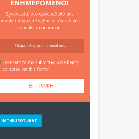
ΕΝΗΜΕΡΩΜΈΝΟΙ
Εγγραφείτε στο εβδομαδιαίο μας
newsletter για να λαμβάνετε όλα τα νέα
tutorials στο inbox σας
I consent to my submitted data being
collected via this form*
IN THE SPOTLIGHT