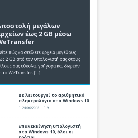
Αποστολή μεγάλων
αρχείων έως 2 GB μέσω
WeTransfer
είτε πώς να στείλετε αρχεία μεγέθους
ως 2 GB από τον υπολογιστή σας στους
ίλους σας εύκολα, γρήγορα και δωρεάν
ε το WeTransfer.
[…]
Δε λειτουργεί το αριθμητικό
πληκτρολόγιο στα Windows 10
24/06/2018
9
Επανεκκίνηση υπολογιστή
στα Windows 10, όλοι οι
τρόποι