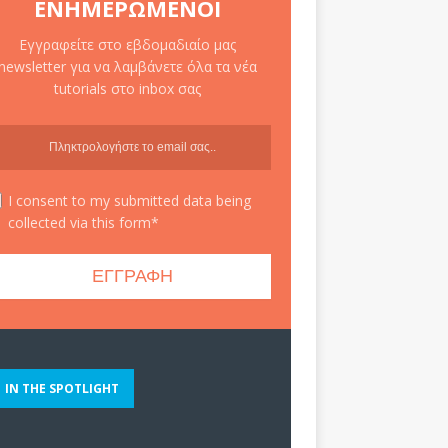
ΕΝΗΜΕΡΩΜΈΝΟΙ
Εγγραφείτε στο εβδομαδιαίο μας
newsletter για να λαμβάνετε όλα τα νέα
tutorials στο inbox σας
I consent to my submitted data being
collected via this form*
IN THE SPOTLIGHT