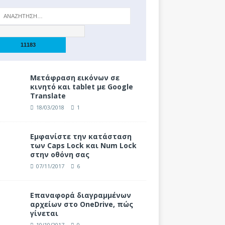
Μετάφραση εικόνων σε
κινητό και tablet με Google
Translate
18/03/2018
1
Eμφανίστε την κατάσταση
των Caps Lock και Num Lock
στην οθόνη σας
07/11/2017
6
Επαναφορά διαγραμμένων
αρχείων στο OneDrive, πώς
γίνεται
10/10/2017
0