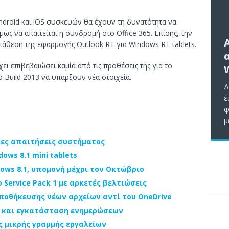
ndroid και iOS συσκευών θα έχουν τη δυνατότητα να
ως να απαιτείται η συνδρομή στο Office 365. Επίσης, την
ιάθεση της εφαρμογής Outlook RT για Windows RT tablets.
χει επιβεβαιώσει καμία από τις προθέσεις της για το
ο Build 2013 να υπάρξουν νέα στοιχεία.
Δ
έ
φ
μ
ιστες απαιτήσεις συστήματος
ows 8.1 mini tablets
ows 8.1, υπομονή μέχρι τον Οκτώβριο
ο Service Pack 1 με αρκετές βελτιώσεις
αποθήκευσης νέων αρχείων αντί του OneDrive
ος και εγκατάσταση ενημερώσεων
ης μικρής γραμμής εργαλείων