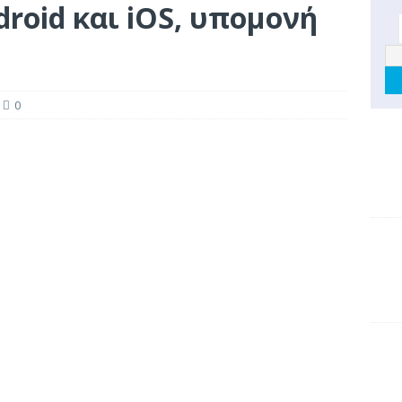
droid και iOS, υπομονή
0