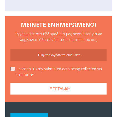
ΜΕΊΝΕΤΕ ΕΝΗΜΕΡΩΜΈΝΟΙ
Εγγραφείτε στο εβδομαδιαίο μας newsletter για να
λαμβάνετε όλα τα νέα tutorials στο inbox σας
I consent to my submitted data being collected via
this form*