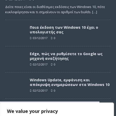
Δείτε ποιες είναι οι διαθέσιμες εκδόσεις των Windows 10, πότε
κυκλοφόρησαν και τι σημαίνουν οι αριθμοί των builds.
[…]
Ποια έκδοση των Windows 10 έχει ο
υπολογιστής σας
03/12/2017
0
Edge, πώς να ρυθμίσετε το Google ως
μηχανή αναζήτησης
02/12/2017
0
Windows Update, εμφάνιση και
απόκρυψη ενημερώσεων στα Windows 10
02/12/2017
0
Windows Update, απεγκατάσταση
We value your privacy
ενημερώσεων στα Windows 10
Συνεχίζοντας σε αυτό τον ιστότοπο