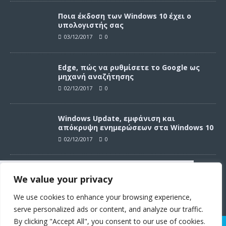
Ποια έκδοση των Windows 10 έχει ο
υπολογιστής σας
03/12/2017
0
Edge, πώς να ρυθμίσετε το Google ως
μηχανή αναζήτησης
02/12/2017
0
Windows Update, εμφάνιση και
απόκρυψη ενημερώσεων στα Windows 10
02/12/2017
0
Windows Update, απεγκατάσταση
We value your privacy
ενημερώσεων στα Windows 10
Συνεχίζοντας σε αυτό τον ιστότοπο
02/12/2017
0
αποδέχεστε την χρήση των cookies
We use cookies to enhance your browsing experience,
σύμφωνα με τους όρους χρήσης.
serve personalized ads or content, and analyze our traffic.
Όροι χρήσης
By clicking "Accept All", you consent to our use of cookies.