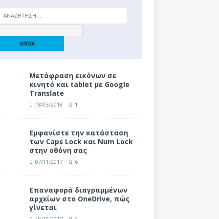
Μετάφραση εικόνων σε
κινητό και tablet με Google
Translate
18/03/2018
1
Eμφανίστε την κατάσταση
των Caps Lock και Num Lock
στην οθόνη σας
07/11/2017
6
Επαναφορά διαγραμμένων
αρχείων στο OneDrive, πώς
γίνεται
10/10/2017
0