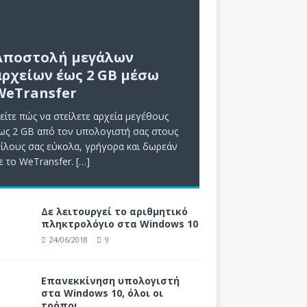
Αποστολή μεγάλων
αρχείων έως 2 GB μέσω
WeTransfer
είτε πώς να στείλετε αρχεία μεγέθους
ως 2 GB από τον υπολογιστή σας στους
ίλους σας εύκολα, γρήγορα και δωρεάν
ε το WeTransfer.
[…]
Δε λειτουργεί το αριθμητικό
πληκτρολόγιο στα Windows 10
24/06/2018
9
Επανεκκίνηση υπολογιστή
στα Windows 10, όλοι οι
τρόποι