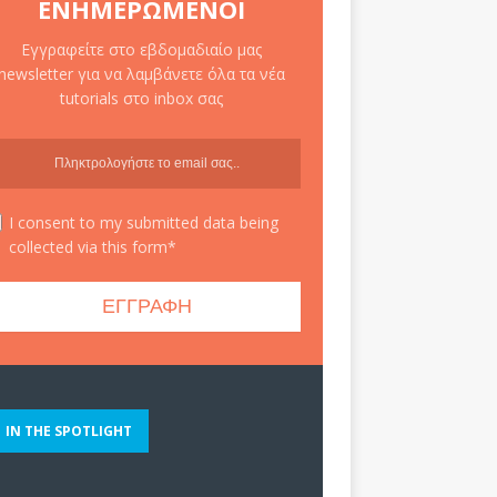
ΕΝΗΜΕΡΩΜΈΝΟΙ
Εγγραφείτε στο εβδομαδιαίο μας
newsletter για να λαμβάνετε όλα τα νέα
tutorials στο inbox σας
I consent to my submitted data being
collected via this form*
IN THE SPOTLIGHT