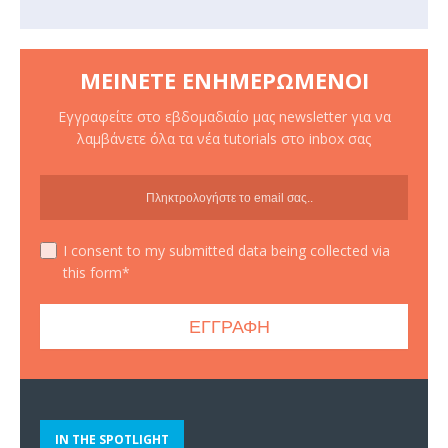
ΜΕΊΝΕΤΕ ΕΝΗΜΕΡΩΜΈΝΟΙ
Εγγραφείτε στο εβδομαδιαίο μας newsletter για να
λαμβάνετε όλα τα νέα tutorials στο inbox σας
I consent to my submitted data being collected via
this form*
IN THE SPOTLIGHT