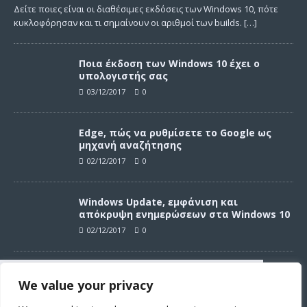
Δείτε ποιες είναι οι διαθέσιμες εκδόσεις των Windows 10, πότε
κυκλοφόρησαν και τι σημαίνουν οι αριθμοί των builds.
[…]
Ποια έκδοση των Windows 10 έχει ο
υπολογιστής σας
03/12/2017
0
Edge, πώς να ρυθμίσετε το Google ως
μηχανή αναζήτησης
02/12/2017
0
Windows Update, εμφάνιση και
απόκρυψη ενημερώσεων στα Windows 10
02/12/2017
0
Windows Update, απεγκατάσταση
We value your privacy
ενημερώσεων στα Windows 10
Συνεχίζοντας σε αυτό τον ιστότοπο
02/12/2017
0
αποδέχεστε την χρήση των cookies