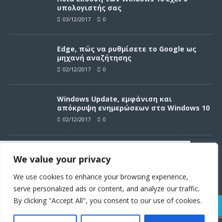
υπολογιστής σας
03/12/2017
0
Edge, πώς να ρυθμίσετε το Google ως
μηχανή αναζήτησης
02/12/2017
0
Windows Update, εμφάνιση και
απόκρυψη ενημερώσεων στα Windows 10
02/12/2017
0
Windows Update, απεγκατάσταση
We value your privacy
ενημερώσεων στα Windows 10
Συνεχίζοντας σε αυτό τον ιστότοπο
02/12/2017
0
αποδέχεστε την χρήση των cookies
We use cookies to enhance your browsing experience,
σύμφωνα με τους όρους χρήσης.
serve personalized ads or content, and analyze our traffic.
Όροι χρήσης
By clicking "Accept All", you consent to our use of cookies.