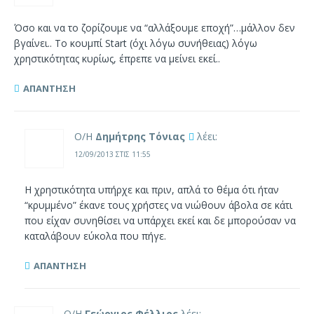
Όσο και να το ζορίζουμε να “αλλάξουμε εποχή”…μάλλον δεν
βγαίνει.. Το κουμπί Start (όχι λόγω συνήθειας) λόγω
χρηστικότητας κυρίως, έπρεπε να μείνει εκεί..
ΑΠΆΝΤΗΣΗ
Ο/Η
Δημήτρης Τόνιας
λέει:
12/09/2013 ΣΤΙΣ 11:55
Η χρηστικότητα υπήρχε και πριν, απλά το θέμα ότι ήταν
“κρυμμένο” έκανε τους χρήστες να νιώθουν άβολα σε κάτι
που είχαν συνηθίσει να υπάρχει εκεί και δε μπορούσαν να
καταλάβουν εύκολα που πήγε.
ΑΠΆΝΤΗΣΗ
Ο/Η
Γεώργιος Φέλλιος
λέει: