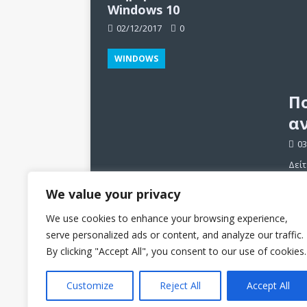
Windows 10
02/12/2017
0
WINDOWS
Πο
α
03
Δείτ
και 
Windows Update,
We value your privacy
απεγκατάσταση
ενημερώσεων στα
We use cookies to enhance your browsing experience,
Windows 10
serve personalized ads or content, and analyze our traffic.
By clicking "Accept All", you consent to our use of cookies.
02/12/2017
0
Customize
Reject All
Accept All