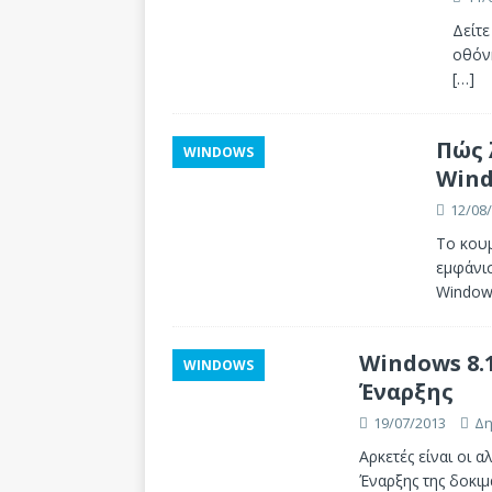
Δείτε
οθόν
[…]
Πώς 
WINDOWS
Wind
12/08
Το κουμ
εμφάνισ
Windo
Windows 8.1
WINDOWS
Έναρξης
19/07/2013
Δη
Αρκετές είναι οι 
Έναρξης της δοκι