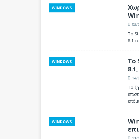
Χωρ
WINDOWS
Win
03/
Το St
8.1 τ
Το 
WINDOWS
8.1
14/
Το ζη
επιστ
επόμ
Win
WINDOWS
επι
11/