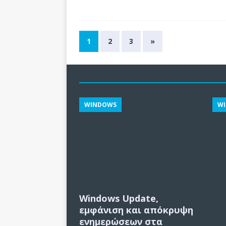
1
2
3
»
WINDOWS
W
Windows Update,
εμφάνιση και απόκρυψη
ενημερώσεων στα