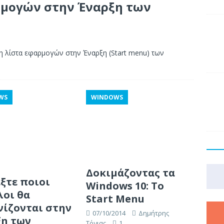
μογών στην Έναρξη των
τη λίστα εφαρμογών στην Έναρξη (Start menu) των
WS
WINDOWS
Δοκιμάζοντας τα
ξτε ποιοι
Windows 10: Το
λοι θα
Start Menu
νίζονται στην
07/10/2014
Δημήτρης
ξη των
Τόνιας
1