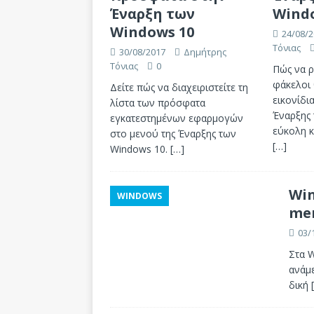
Έναρξη των
Wind
Windows 10
24/08/2
Τόνιας
30/08/2017
Δημήτρης
Τόνιας
0
Πώς να ρ
φάκελοι 
Δείτε πώς να διαχειριστείτε τη
εικονίδι
λίστα των πρόσφατα
Έναρξης 
εγκατεστημένων εφαρμογών
εύκολη 
στο μενού της Έναρξης των
[…]
Windows 10.
[…]
Win
WINDOWS
men
03/
Στα 
ανάμε
δική