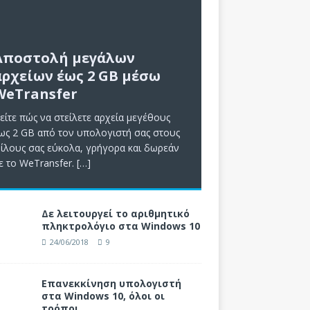
Αποστολή μεγάλων
αρχείων έως 2 GB μέσω
WeTransfer
είτε πώς να στείλετε αρχεία μεγέθους
ως 2 GB από τον υπολογιστή σας στους
ίλους σας εύκολα, γρήγορα και δωρεάν
ε το WeTransfer.
[…]
Δε λειτουργεί το αριθμητικό
πληκτρολόγιο στα Windows 10
24/06/2018
9
Επανεκκίνηση υπολογιστή
στα Windows 10, όλοι οι
τρόποι