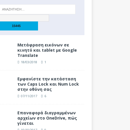
Μετάφραση εικόνων σε
κινητό και tablet με Google
Translate
18/03/2018
1
Eμφανίστε την κατάσταση
των Caps Lock και Num Lock
στην οθόνη σας
07/11/2017
6
Επαναφορά διαγραμμένων
αρχείων στο OneDrive, πώς
γίνεται
10/10/2017
0