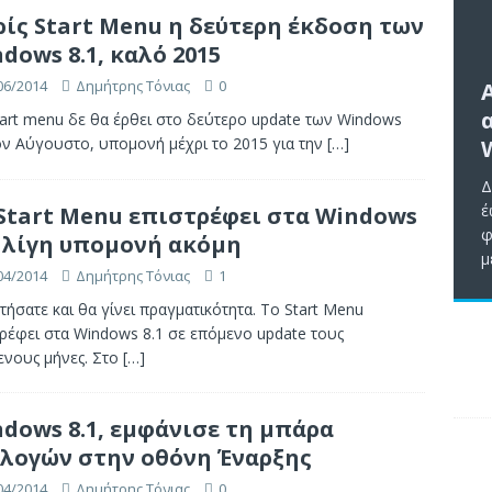
ίς Start Menu η δεύτερη έκδοση των
dows 8.1, καλό 2015
06/2014
Δημήτρης Τόνιας
0
art menu δε θα έρθει στο δεύτερο update των Windows
ον Αύγουστο, υπομονή μέχρι το 2015 για την
[…]
Δ
έ
Start Menu επιστρέφει στα Windows
φ
, λίγη υπομονή ακόμη
μ
04/2014
Δημήτρης Τόνιας
1
τήσατε και θα γίνει πραγματικότητα. Το Start Menu
ρέφει στα Windows 8.1 σε επόμενο update τους
ενους μήνες. Στο
[…]
dows 8.1, εμφάνισε τη μπάρα
λογών στην οθόνη Έναρξης
04/2014
Δημήτρης Τόνιας
0