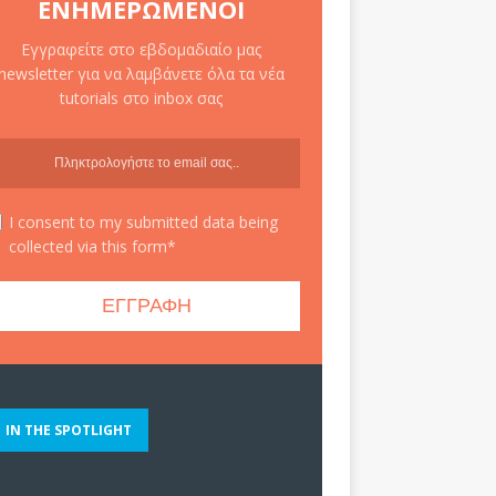
ΕΝΗΜΕΡΩΜΈΝΟΙ
Εγγραφείτε στο εβδομαδιαίο μας
newsletter για να λαμβάνετε όλα τα νέα
tutorials στο inbox σας
I consent to my submitted data being
collected via this form*
IN THE SPOTLIGHT