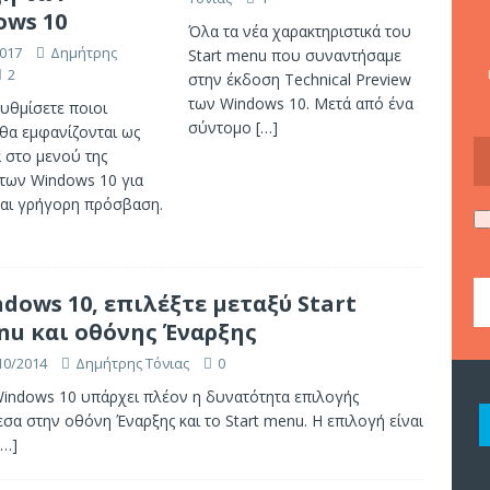
ows 10
Όλα τα νέα χαρακτηριστικά του
017
Δημήτρης
Start menu που συναντήσαμε
2
στην έκδοση Technical Preview
των Windows 10. Μετά από ένα
υθμίσετε ποιοι
σύντομο
[…]
θα εμφανίζονται ως
α στο μενού της
των Windows 10 για
και γρήγορη πρόσβαση.
dows 10, επιλέξτε μεταξύ Start
u και οθόνης Έναρξης
10/2014
Δημήτρης Τόνιας
0
Windows 10 υπάρχει πλέον η δυνατότητα επιλογής
σα στην οθόνη Έναρξης και το Start menu. Η επιλογή είναι
[…]