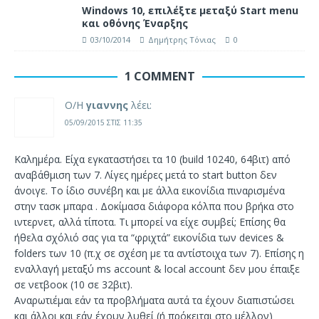
Windows 10, επιλέξτε μεταξύ Start menu
και οθόνης Έναρξης
03/10/2014
Δημήτρης Τόνιας
0
1 COMMENT
Ο/Η
γιαννης
λέει:
05/09/2015 ΣΤΙΣ 11:35
Καλημέρα. Είχα εγκαταστήσει τα 10 (build 10240, 64βιτ) από
αναβάθμιση των 7. Λίγες ημέρες μετά το start button δεν
άνοιγε. Το ίδιο συνέβη και με άλλα εικονίδια πιναρισμένα
στην τασκ μπαρα . Δοκίμασα διάφορα κόλπα που βρήκα στο
ιντερνετ, αλλά τίποτα. Τι μπορεί να είχε συμβεί; Επίσης θα
ήθελα σχόλιό σας για τα “φριχτά” εικονίδια των devices &
folders των 10 (π.χ σε σχέση με τα αντίστοιχα των 7). Επίσης η
εναλλαγή μεταξύ ms account & local account δεν μου έπαιξε
σε νετβοοκ (10 σε 32βιτ).
Αναρωτιέμαι εάν τα προβλήματα αυτά τα έχουν διαπιστώσει
και άλλοι και εάν έχουν λυθεί (ή πρόκειται στο μέλλον)