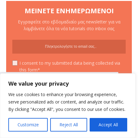
ΜΕΊΝΕΤΕ ΕΝΗΜΕΡΩΜΈΝΟΙ
Εγγραφείτε στο εβδομαδιαίο μας newsletter για να
λαμβάνετε όλα τα νέα tutorials στο inbox σας
I consent to my submitted data being collected via
this form*
We value your privacy
Συνεχίζοντας σε αυτό τον ιστότοπο
αποδέχεστε την χρήση των cookies
We use cookies to enhance your browsing experience,
σύμφωνα με τους όρους χρήσης.
serve personalized ads or content, and analyze our traffic.
Όροι χρήσης
By clicking "Accept All", you consent to our use of cookies.
IN THE SPOTLIGHT
Customize
Reject All
Accept All
Συμφωνώ