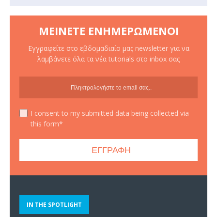
ΜΕΊΝΕΤΕ ΕΝΗΜΕΡΩΜΈΝΟΙ
Εγγραφείτε στο εβδομαδιαίο μας newsletter για να
λαμβάνετε όλα τα νέα tutorials στο inbox σας
I consent to my submitted data being collected via
this form*
IN THE SPOTLIGHT