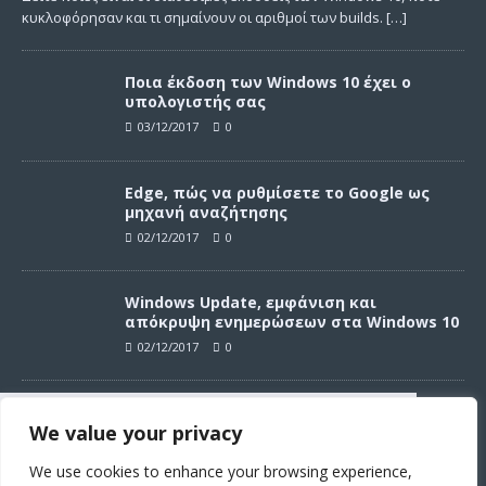
κυκλοφόρησαν και τι σημαίνουν οι αριθμοί των builds.
[…]
Ποια έκδοση των Windows 10 έχει ο
υπολογιστής σας
03/12/2017
0
Edge, πώς να ρυθμίσετε το Google ως
μηχανή αναζήτησης
02/12/2017
0
Windows Update, εμφάνιση και
απόκρυψη ενημερώσεων στα Windows 10
02/12/2017
0
Windows Update, απεγκατάσταση
We value your privacy
ενημερώσεων στα Windows 10
Συνεχίζοντας σε αυτό τον ιστότοπο
02/12/2017
0
αποδέχεστε την χρήση των cookies
We use cookies to enhance your browsing experience,