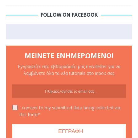
FOLLOW ON FACEBOOK
ΜΕΊΝΕΤΕ ΕΝΗΜΕΡΩΜΈΝΟΙ
Εγγραφείτε στο εβδομαδιαίο μας newsletter για να
λαμβάνετε όλα τα νέα tutorials στο inbox σας
I consent to my submitted data being collected via
this form*