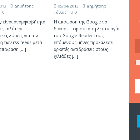
013
Δημήτρης
05/04/2013
Δημήτρης
0
Τόνιας
0
y είναι αναμφισβήτητα
Η απόφαση της Google να
τις καλύτερες
διακόψει οριστικά τη λειτουργία
ικές λύσεις για την
του Google Reader τους
 των rss feeds μετά
επόμενους μήνες προκάλεσε
 απόφαση
[…]
αρκετές αντιδράσεις στους
χιλιάδες
[…]