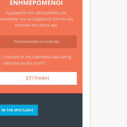
ΕΝΗΜΕΡΩΜΈΝΟΙ
Εγγραφείτε στο εβδομαδιαίο μας
newsletter για να λαμβάνετε όλα τα νέα
tutorials στο inbox σας
I consent to my submitted data being
collected via this form*
IN THE SPOTLIGHT