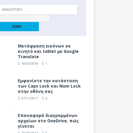
Μετάφραση εικόνων σε
κινητό και tablet με Google
Translate
18/03/2018
1
Eμφανίστε την κατάσταση
των Caps Lock και Num Lock
στην οθόνη σας
07/11/2017
6
Επαναφορά διαγραμμένων
αρχείων στο OneDrive, πώς
γίνεται
10/10/2017
0