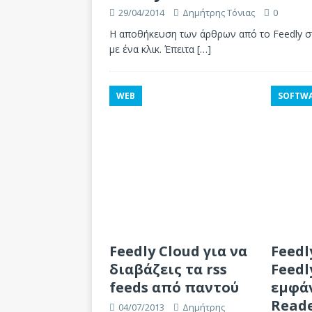
29/04/2014
Δημήτρης Τόνιας
0
Η αποθήκευση των άρθρων από το Feedly στ
με ένα κλικ. Έπειτα
[…]
WEB
SOFTW
Feedly Cloud για να
Feedl
διαβάζεις τα rss
Feedl
feeds από παντού
εμφά
Read
04/07/2013
Δημήτρης