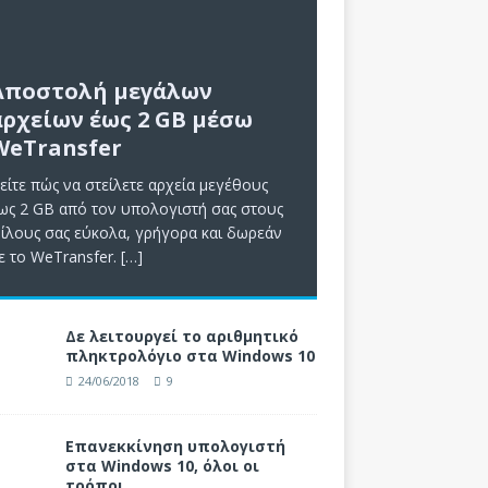
Αποστολή μεγάλων
αρχείων έως 2 GB μέσω
WeTransfer
είτε πώς να στείλετε αρχεία μεγέθους
ως 2 GB από τον υπολογιστή σας στους
ίλους σας εύκολα, γρήγορα και δωρεάν
ε το WeTransfer.
[…]
Δε λειτουργεί το αριθμητικό
πληκτρολόγιο στα Windows 10
24/06/2018
9
Επανεκκίνηση υπολογιστή
στα Windows 10, όλοι οι
τρόποι