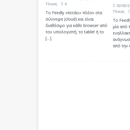
Τόνιας
0
02/05/2
Τόνιας
Το Feedly «πετάει» πλέον στα
σύννεφα (cloud) και είναι
Το Feedl
διαθέσιμο για κάθε browser από
μία από 
τον υπολογιστή, το tablet ή το
εναλλακτ
[…]
ανάγνωση
από την