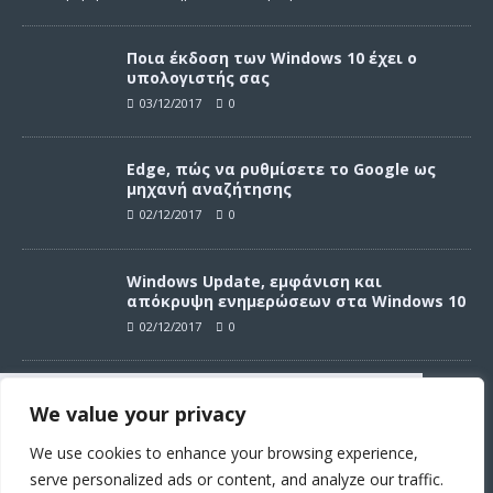
Ποια έκδοση των Windows 10 έχει ο
υπολογιστής σας
03/12/2017
0
Edge, πώς να ρυθμίσετε το Google ως
μηχανή αναζήτησης
02/12/2017
0
Windows Update, εμφάνιση και
απόκρυψη ενημερώσεων στα Windows 10
02/12/2017
0
Windows Update, απεγκατάσταση
We value your privacy
ενημερώσεων στα Windows 10
Συνεχίζοντας σε αυτό τον ιστότοπο
02/12/2017
0
αποδέχεστε την χρήση των cookies
We use cookies to enhance your browsing experience,
σύμφωνα με τους όρους χρήσης.
serve personalized ads or content, and analyze our traffic.