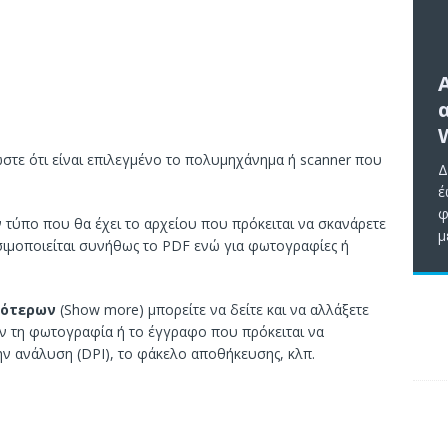
ώστε ότι είναι επιλεγμένο το πολυμηχάνημα ή scanner που
Δ
έ
φ
ον τύπο που θα έχει το αρχείου που πρόκειται να σκανάρετε
μ
σιμοποιείται συνήθως το PDF ενώ για φωτογραφίες ή
σότερων
(Show more) μπορείτε να δείτε και να αλλάξετε
ν τη φωτογραφία ή το έγγραφο που πρόκειται να
ην ανάλυση (DPI), το φάκελο αποθήκευσης, κλπ.