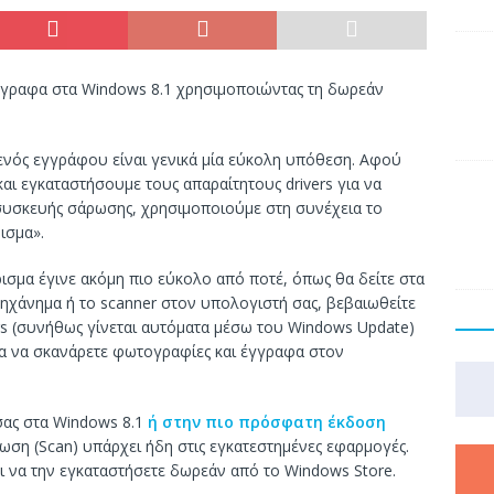
γγραφα στα Windows 8.1 χρησιμοποιώντας τη δωρεάν
ενός εγγράφου είναι γενικά μία εύκολη υπόθεση. Αφού
ι εγκαταστήσουμε τους απαραίτητους drivers για να
συσκευής σάρωσης, χρησιμοποιούμε στη συνέχεια το
ισμα».
ισμα έγινε ακόμη πιο εύκολο από ποτέ, όπως θα δείτε στα
χάνημα ή το scanner στον υπολογιστή σας, βεβαιωθείτε
vers (συνήθως γίνεται αυτόματα μέσω του Windows Update)
α να σκανάρετε φωτογραφίες και έγγραφα στον
σας στα Windows 8.1
ή στην πιο πρόσφατη έκδοση
ωση (Scan) υπάρχει ήδη στις εγκατεστημένες εφαρμογές.
αι να την εγκαταστήσετε δωρεάν από το Windows Store.