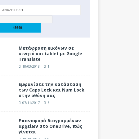
Μετάφραση εικόνων σε
κινητό και tablet με Google
Translate
18/03/2018
1
Eμφανίστε την κατάσταση
των Caps Lock και Num Lock
στην οθόνη σας
07/11/2017
6
Επαναφορά διαγραμμένων
αρχείων στο OneDrive, πώς
γίνεται
10/10/2017
0