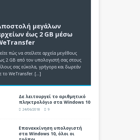
Αποστολή μεγάλων
αρχείων έως 2 GB μέσω
WeTransfer
είτε πώς να στείλετε αρχεία μεγέθους
ως 2 GB από τον υπολογιστή σας στους
ίλους σας εύκολα, γρήγορα και δωρεάν
ε το WeTransfer.
[…]
Δε λειτουργεί το αριθμητικό
πληκτρολόγιο στα Windows 10
24/06/2018
9
Επανεκκίνηση υπολογιστή
στα Windows 10, όλοι οι
τρόποι