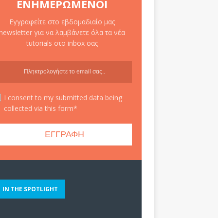
ΕΝΗΜΕΡΩΜΈΝΟΙ
Εγγραφείτε στο εβδομαδιαίο μας
newsletter για να λαμβάνετε όλα τα νέα
tutorials στο inbox σας
I consent to my submitted data being
collected via this form*
IN THE SPOTLIGHT