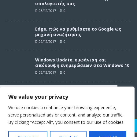
υπολογιστής σας
03/12/2017
0
Edge, πώς να ρυθμίσετε το Google ως
μηχανή αναζήτησης
02/12/2017
0
Windows Update, εμφάνιση και
απόκρυψη ενημερώσεων στα Windows 10
02/12/2017
0
Windows Update, απεγκατάσταση
We value your privacy
ενημερώσεων στα Windows 10
Συνεχίζοντας σε αυτό τον ιστότοπο
02/12/2017
0
αποδέχεστε την χρήση των cookies
We use cookies to enhance your browsing experience,
σύμφωνα με τους όρους χρήσης.
serve personalized ads or content, and analyze our traffic.
Όροι χρήσης
By clicking "Accept All", you consent to our use of cookies.