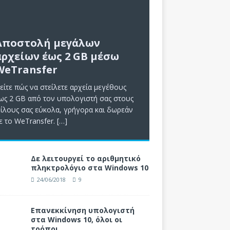
Αποστολή μεγάλων
αρχείων έως 2 GB μέσω
WeTransfer
είτε πώς να στείλετε αρχεία μεγέθους
ως 2 GB από τον υπολογιστή σας στους
ίλους σας εύκολα, γρήγορα και δωρεάν
ε το WeTransfer.
[…]
Δε λειτουργεί το αριθμητικό
πληκτρολόγιο στα Windows 10
24/06/2018
9
Επανεκκίνηση υπολογιστή
στα Windows 10, όλοι οι
τρόποι