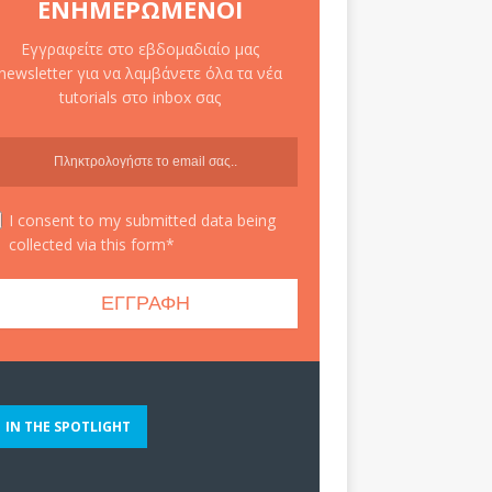
ΕΝΗΜΕΡΩΜΈΝΟΙ
Εγγραφείτε στο εβδομαδιαίο μας
newsletter για να λαμβάνετε όλα τα νέα
tutorials στο inbox σας
I consent to my submitted data being
collected via this form*
IN THE SPOTLIGHT