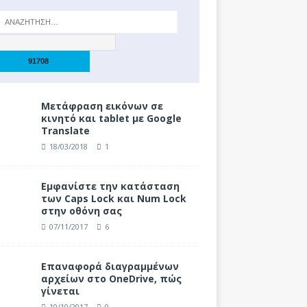
Μετάφραση εικόνων σε
κινητό και tablet με Google
Translate
18/03/2018
1
Eμφανίστε την κατάσταση
των Caps Lock και Num Lock
στην οθόνη σας
07/11/2017
6
Επαναφορά διαγραμμένων
αρχείων στο OneDrive, πώς
γίνεται
10/10/2017
0