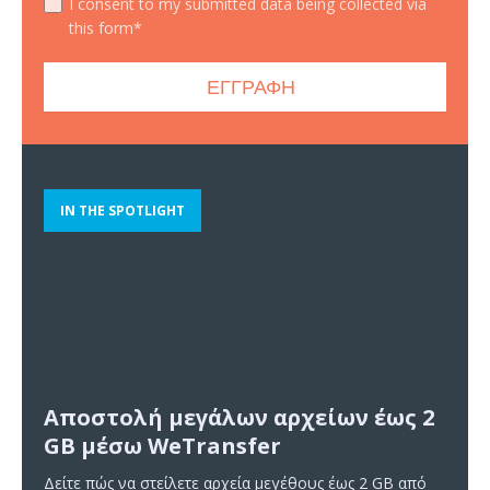
I consent to my submitted data being collected via
this form*
IN THE SPOTLIGHT
Αποστολή μεγάλων αρχείων έως 2
GB μέσω WeTransfer
Δείτε πώς να στείλετε αρχεία μεγέθους έως 2 GB από