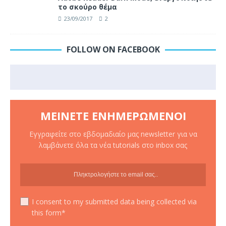
το σκούρο θέμα
23/09/2017
2
FOLLOW ON FACEBOOK
ΜΕΊΝΕΤΕ ΕΝΗΜΕΡΩΜΈΝΟΙ
Εγγραφείτε στο εβδομαδιαίο μας newsletter για να
λαμβάνετε όλα τα νέα tutorials στο inbox σας
I consent to my submitted data being collected via
this form*