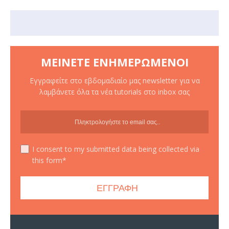
ΜΕΊΝΕΤΕ ΕΝΗΜΕΡΩΜΈΝΟΙ
Εγγραφείτε στο εβδομαδιαίο μας newsletter για να
λαμβάνετε όλα τα νέα tutorials στο inbox σας
I consent to my submitted data being collected via
this form*