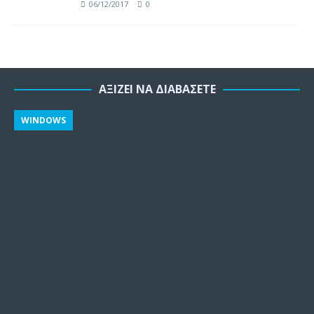
06/12/2017
0
ΑΞΊΖΕΙ ΝΑ ΔΙΑΒΆΣΕΤΕ
WINDOWS