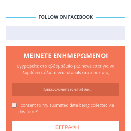
FOLLOW ON FACEBOOK
ΜΕΊΝΕΤΕ ΕΝΗΜΕΡΩΜΈΝΟΙ
Εγγραφείτε στο εβδομαδιαίο μας newsletter για να
λαμβάνετε όλα τα νέα tutorials στο inbox σας
I consent to my submitted data being collected via
this form*