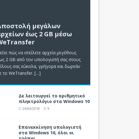
Αποστολή μεγάλων
αρχείων έως 2 GB μέσω
WeTransfer
είτε πώς να στείλετε αρχεία μεγέθους
ως 2 GB από τον υπολογιστή σας στους
ίλους σας εύκολα, γρήγορα και δωρεάν
ε το WeTransfer.
[…]
Δε λειτουργεί το αριθμητικό
πληκτρολόγιο στα Windows 10
24/06/2018
9
Επανεκκίνηση υπολογιστή
στα Windows 10, όλοι οι
τρόποι