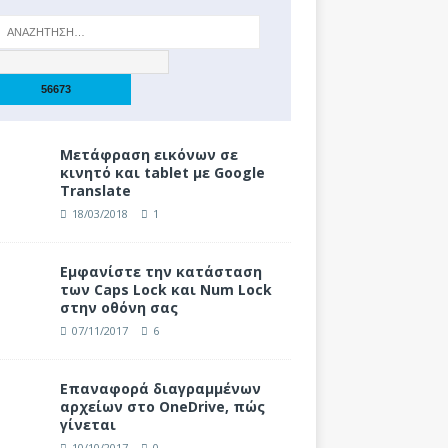
Μετάφραση εικόνων σε
κινητό και tablet με Google
Translate
18/03/2018
1
Eμφανίστε την κατάσταση
των Caps Lock και Num Lock
στην οθόνη σας
07/11/2017
6
Επαναφορά διαγραμμένων
αρχείων στο OneDrive, πώς
γίνεται
10/10/2017
0