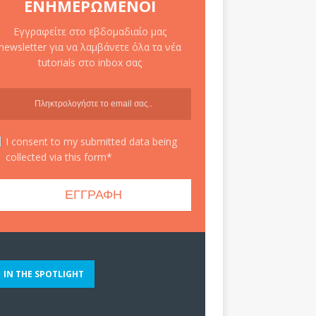
ΕΝΗΜΕΡΩΜΈΝΟΙ
Εγγραφείτε στο εβδομαδιαίο μας
newsletter για να λαμβάνετε όλα τα νέα
tutorials στο inbox σας
I consent to my submitted data being
collected via this form*
IN THE SPOTLIGHT