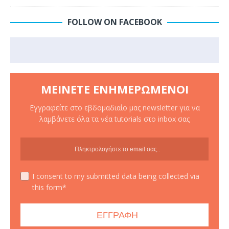
FOLLOW ON FACEBOOK
ΜΕΊΝΕΤΕ ΕΝΗΜΕΡΩΜΈΝΟΙ
Εγγραφείτε στο εβδομαδιαίο μας newsletter για να
λαμβάνετε όλα τα νέα tutorials στο inbox σας
I consent to my submitted data being collected via
this form*