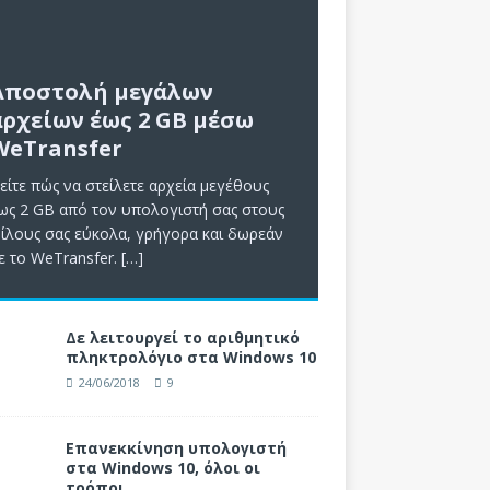
Αποστολή μεγάλων
αρχείων έως 2 GB μέσω
WeTransfer
είτε πώς να στείλετε αρχεία μεγέθους
ως 2 GB από τον υπολογιστή σας στους
ίλους σας εύκολα, γρήγορα και δωρεάν
ε το WeTransfer.
[…]
Δε λειτουργεί το αριθμητικό
πληκτρολόγιο στα Windows 10
24/06/2018
9
Επανεκκίνηση υπολογιστή
στα Windows 10, όλοι οι
τρόποι