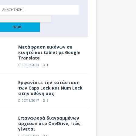
Μετάφραση εικόνων σε
κινητό και tablet με Google
Translate
18/03/2018
1
Eμφανίστε την κατάσταση
των Caps Lock και Num Lock
στην οθόνη σας
07/11/2017
6
Επαναφορά διαγραμμένων
αρχείων στο OneDrive, πώς
γίνεται
10/10/2017
0