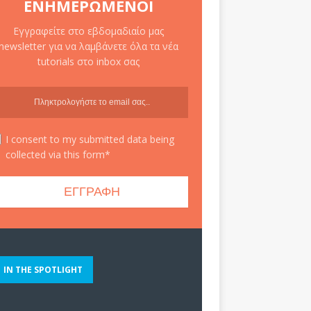
ΕΝΗΜΕΡΩΜΈΝΟΙ
Εγγραφείτε στο εβδομαδιαίο μας
newsletter για να λαμβάνετε όλα τα νέα
tutorials στο inbox σας
I consent to my submitted data being
collected via this form*
IN THE SPOTLIGHT