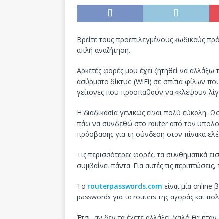
Βρείτε τους προεπιλεγμένους κωδικούς πρόσ
απλή αναζήτηση.
Αρκετές φορές μου έχει ζητηθεί να αλλάξω 
ασύρματο δίκτυο (WiFi) σε σπίτια φίλων πο
γείτονες που προσπαθούν να «κλέψουν λίγο
Η διαδικασία γενικώς είναι πολύ εύκολη. Ω
πάω να συνδεθώ στο router από τον υπολογ
πρόσβασης για τη σύνδεση στον πίνακα ελέγχ
Τις περισσότερες φορές, τα συνθηματικά ει
συμβαίνει πάντα. Για αυτές τις περιπτώσεις,
Το
routerpasswords.com
είναι μία online
passwords για τα routers της αγοράς και πολ
Έτσι, αν δεν τα έχετε αλλάξει (καλό θα ήταν