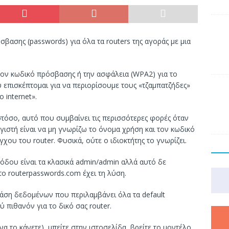
βασης (passwords) για όλα τα routers της αγοράς με μια
τον κωδικό πρόσβασης ή την ασφάλεια (WPA2) για το
υ επισκέπτομαι για να περιορίσουμε τους «τζαμπατζήδες»
 internet».
στόσο, αυτό που συμβαίνει τις περισσότερες φορές όταν
ιστή είναι να μη γνωρίζω το όνομα χρήση και τον κωδικό
ου του router. Φυσικά, ούτε ο ιδιοκτήτης το γνωρίζει.
σόδου είναι τα κλασικά admin/admin αλλά αυτό δε
 το routerpasswords.com έχει τη λύση.
 βάση δεδομένων που περιλαμβάνει όλα τα default
ύ πιθανόν για το δικό σας router.
 να το κάνετε), μπείτε στην ιστοσελίδα, βρείτε το μοντέλο