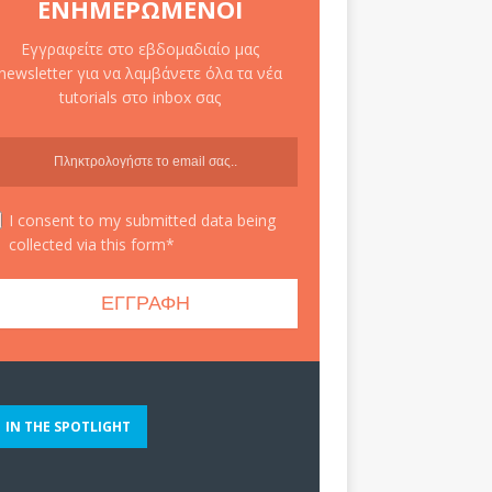
ΕΝΗΜΕΡΩΜΈΝΟΙ
Εγγραφείτε στο εβδομαδιαίο μας
newsletter για να λαμβάνετε όλα τα νέα
tutorials στο inbox σας
I consent to my submitted data being
collected via this form*
IN THE SPOTLIGHT