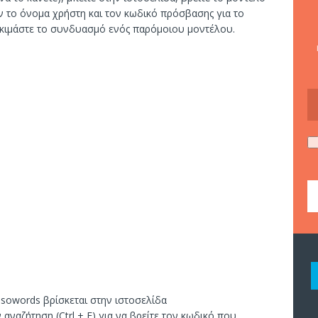
ον το όνομα χρήστη και τον κωδικό πρόσβασης για το
 δοκιμάστε το συνδυασμό ενός παρόμοιου μοντέλου.
assowords βρίσκεται στην ιστοσελίδα
 αναζήτηση (Ctrl + F) για να βρείτε τον κωδικό που