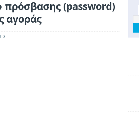
ό πρόσβασης (password)
ης αγοράς
0