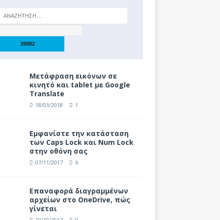
Μετάφραση εικόνων σε
κινητό και tablet με Google
Translate
18/03/2018
1
Eμφανίστε την κατάσταση
των Caps Lock και Num Lock
στην οθόνη σας
07/11/2017
6
Επαναφορά διαγραμμένων
αρχείων στο OneDrive, πώς
γίνεται
10/10/2017
0