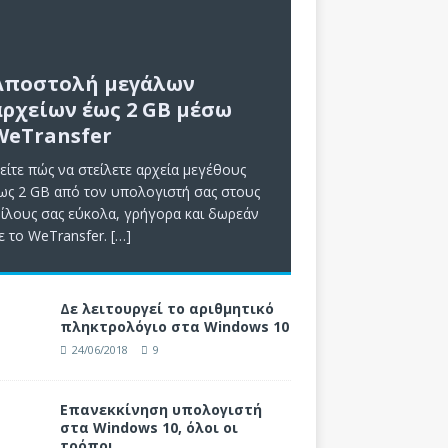
Αποστολή μεγάλων
αρχείων έως 2 GB μέσω
WeTransfer
είτε πώς να στείλετε αρχεία μεγέθους
ως 2 GB από τον υπολογιστή σας στους
ίλους σας εύκολα, γρήγορα και δωρεάν
ε το WeTransfer.
[…]
Δε λειτουργεί το αριθμητικό
πληκτρολόγιο στα Windows 10
24/06/2018
9
Επανεκκίνηση υπολογιστή
στα Windows 10, όλοι οι
τρόποι