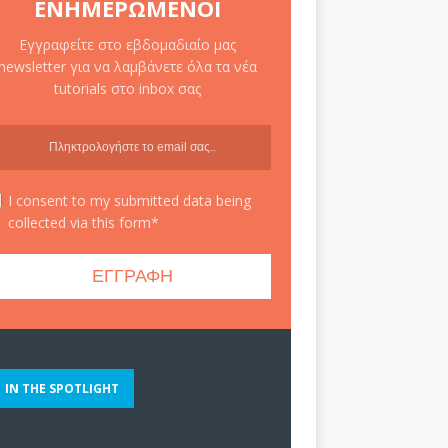
ΕΝΗΜΕΡΩΜΈΝΟΙ
Εγγραφείτε στο εβδομαδιαίο μας
newsletter για να λαμβάνετε όλα τα νέα
tutorials στο inbox σας
I consent to my submitted data being
collected via this form*
IN THE SPOTLIGHT