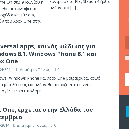
κόντρα με το PlayStation 4 ήρθε
me On στις 9 Ιουνίου η
πλέον στα
[…]
t θα αποκαλύψει τα
σχέδια και τίτλους
ών του Xbox One στην
versal apps, κοινός κώδικας για
dows 8.1, Windows Phone 8.1 και
ox One
04/2014
Δημήτρης Τόνιας
0
ows, Windows Phone και Xbox One μοιράζονται κοινό
α μεταξύ τους και πλέον θα μοιράζονται universal
μογές. Η νέα υποδομή
[…]
 One, έρχεται στην Ελλάδα τον
τέμβριο
/2014
Δημήτρης Τόνιας
0