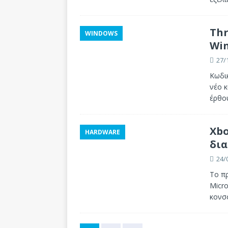
Thr
WINDOWS
Win
27/
Κωδικ
νέο 
έρθο
Xbo
HARDWARE
δια
24/
Το πρ
Micro
κονσ