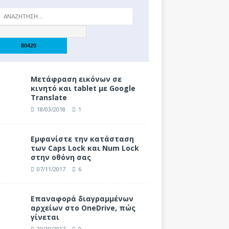
Μετάφραση εικόνων σε
κινητό και tablet με Google
Translate
18/03/2018
1
Eμφανίστε την κατάσταση
των Caps Lock και Num Lock
στην οθόνη σας
07/11/2017
6
Επαναφορά διαγραμμένων
αρχείων στο OneDrive, πώς
γίνεται
10/10/2017
0