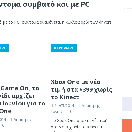
ύντομα συμβατό και με PC
ό με το PC, σύντομα αναμένεται η κυκλοφορία των drivers
ARE
HARDWARE
Xbox One με νέα
 Game On, το
τιμή στα $399 χωρίς
ίδι αρχίζει
το Kinect
9 Ιουνίου για το
14/05/2014
Δημήτρης
 One
Τόνιας
0
014
Δημήτρης
Το Xbox One αποκτά νέα τιμή
0
στα $399 χωρίς το Kinect, η