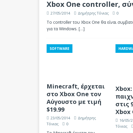
Xbox One controller, σ
27/05/2014
Δημήτρης Τόνιας
0
Το controller του Xbox One θα είναι συμβατ
για τα Windows.
[…]
SOFTWARE
HARDW
Minecraft, έρχεται
Xbox:
στο Xbox One τον
παιχν
Αύγουστο με τιμή
στις 
$19.99
Xbox
23/05/2014
Δημήτρης
16/05/2
Τόνιας
0
Τόνιας
Το Minecraft έρχεται τον