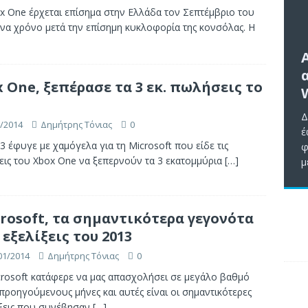
x One έρχεται επίσημα στην Ελλάδα τον Σεπτέμβριο του
ένα χρόνο μετά την επίσημη κυκλοφορία της κονσόλας. Η
 One, ξεπέρασε τα 3 εκ. πωλήσεις το
Δ
/2014
Δημήτρης Τόνιας
0
έ
3 έφυγε με χαμόγελα για τη Microsoft που είδε τις
φ
ις του Xbox One να ξεπερνούν τα 3 εκατομμύρια
[…]
μ
rosoft, τα σημαντικότερα γεγονότα
 εξελίξεις του 2013
01/2014
Δημήτρης Τόνιας
0
crosoft κατάφερε να μας απασχολήσει σε μεγάλο βαθμό
προηγούμενους μήνες και αυτές είναι οι σημαντικότερες
ίξεις που συνέβησαν
[…]