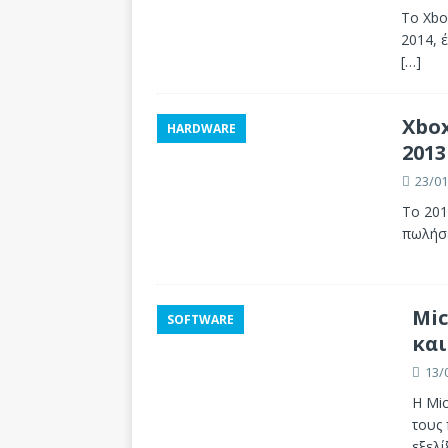
Το Xbo
2014, 
[…]
Xbox
HARDWARE
2013
23/01
Το 201
πωλήσε
Mic
SOFTWARE
και
13/
Η Mi
τους 
εξελ