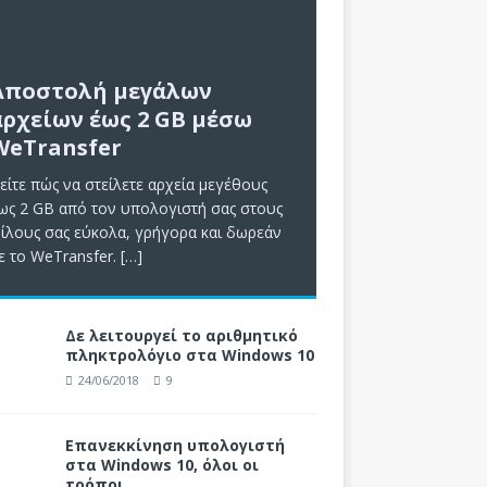
Αποστολή μεγάλων
αρχείων έως 2 GB μέσω
WeTransfer
είτε πώς να στείλετε αρχεία μεγέθους
ως 2 GB από τον υπολογιστή σας στους
ίλους σας εύκολα, γρήγορα και δωρεάν
ε το WeTransfer.
[…]
Δε λειτουργεί το αριθμητικό
πληκτρολόγιο στα Windows 10
24/06/2018
9
Επανεκκίνηση υπολογιστή
στα Windows 10, όλοι οι
τρόποι