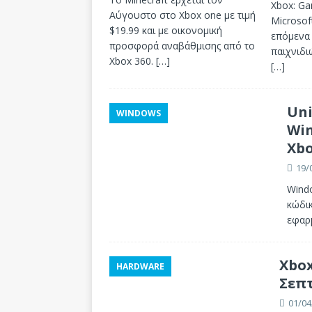
Xbox: Ga
Αύγουστο στο Xbox one με τιμή
Microsof
$19.99 και με οικονομική
επόμενα 
προσφορά αναβάθμισης από το
παιχνιδι
Xbox 360.
[…]
[…]
Uni
WINDOWS
Win
Xb
19/
Wind
κώδικ
εφαρ
Xbox
HARDWARE
Σεπ
01/04