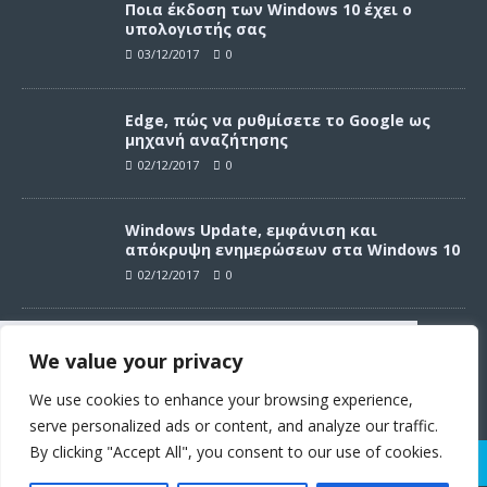
Ποια έκδοση των Windows 10 έχει ο
υπολογιστής σας
03/12/2017
0
Edge, πώς να ρυθμίσετε το Google ως
μηχανή αναζήτησης
02/12/2017
0
Windows Update, εμφάνιση και
απόκρυψη ενημερώσεων στα Windows 10
02/12/2017
0
Windows Update, απεγκατάσταση
We value your privacy
ενημερώσεων στα Windows 10
Συνεχίζοντας σε αυτό τον ιστότοπο
02/12/2017
0
αποδέχεστε την χρήση των cookies
We use cookies to enhance your browsing experience,
σύμφωνα με τους όρους χρήσης.
serve personalized ads or content, and analyze our traffic.
Όροι χρήσης
By clicking "Accept All", you consent to our use of cookies.