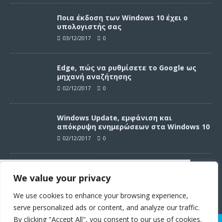
Ποια έκδοση των Windows 10 έχει ο
υπολογιστής σας
03/12/2017
0
Edge, πώς να ρυθμίσετε το Google ως
μηχανή αναζήτησης
02/12/2017
0
Windows Update, εμφάνιση και
απόκρυψη ενημερώσεων στα Windows 10
02/12/2017
0
Windows Update, απεγκατάσταση
We value your privacy
ενημερώσεων στα Windows 10
Συνεχίζοντας σε αυτό τον ιστότοπο
02/12/2017
0
αποδέχεστε την χρήση των cookies
We use cookies to enhance your browsing experience,
σύμφωνα με τους όρους χρήσης.
serve personalized ads or content, and analyze our traffic.
Όροι χρήσης
By clicking "Accept All", you consent to our use of cookies.