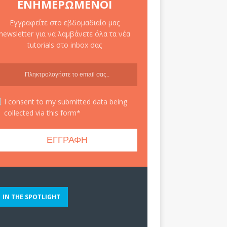
ΕΝΗΜΕΡΩΜΈΝΟΙ
Εγγραφείτε στο εβδομαδιαίο μας
newsletter για να λαμβάνετε όλα τα νέα
tutorials στο inbox σας
I consent to my submitted data being
collected via this form*
IN THE SPOTLIGHT