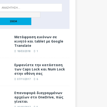
Μετάφραση εικόνων σε
κινητό και tablet με Google
Translate
18/03/2018
1
Eμφανίστε την κατάσταση
των Caps Lock και Num Lock
στην οθόνη σας
07/11/2017
6
Επαναφορά διαγραμμένων
αρχείων στο OneDrive, πώς
γίνεται
10/10/2017
0