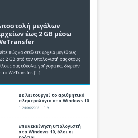
Αποστολή μεγάλων
αρχείων έως 2 GB μέσω
WeTransfer
είτε πώς να στείλετε αρχεία μεγέθους
ως 2 GB από τον υπολογιστή σας στους
ίλους σας εύκολα, γρήγορα και δωρεάν
ε το WeTransfer.
[…]
Δε λειτουργεί το αριθμητικό
πληκτρολόγιο στα Windows 10
24/06/2018
9
Επανεκκίνηση υπολογιστή
στα Windows 10, όλοι οι
τρόποι