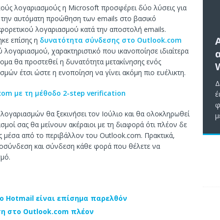
κούς λογαριασμούς η Microsoft προσφέρει δύο λύσεις για
 την αυτόματη προώθηση των emails στο βασικό
αφορετικού λογαριασμού κατά την αποστολή emails.
ηκε επίσης η
δυνατότητα σύνδεσης στο Outlook.com
ού λογαριασμού, χαρακτηριστικό που ικανοποίησε ιδιαίτερα
τομα θα προστεθεί η δυνατότητα μετακίνησης ενός
ών έτσι ώστε η ενοποίηση να γίνει ακόμη πιο ευέλικτη.
Δ
m με τη μέθοδο 2-step verification
έ
φ
λογαριασμών θα ξεκινήσει τον Ιούλιο και θα ολοκληρωθεί
μ
σμοί σας θα μείνουν ακέραιοι με τη διαφορά ότι πλέον δε
ς μέσα από το περιβάλλον του Outlook.com. Πρακτικά,
αποσύνδεση και σύνδεση κάθε φορά που θέλετε να
μό.
 το Hotmail είναι επίσημα παρελθόν
ση στο Outlook.com πλέον