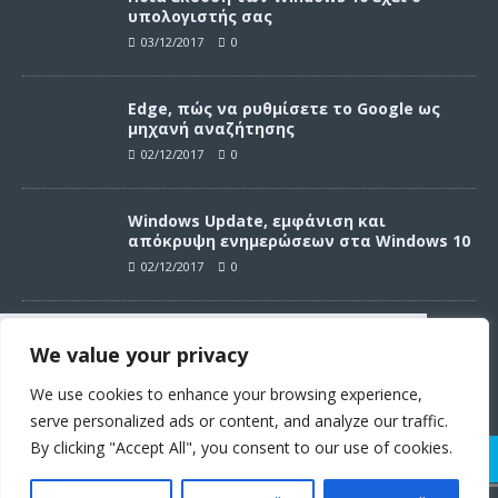
υπολογιστής σας
03/12/2017
0
Edge, πώς να ρυθμίσετε το Google ως
μηχανή αναζήτησης
02/12/2017
0
Windows Update, εμφάνιση και
απόκρυψη ενημερώσεων στα Windows 10
02/12/2017
0
Windows Update, απεγκατάσταση
We value your privacy
ενημερώσεων στα Windows 10
Συνεχίζοντας σε αυτό τον ιστότοπο
02/12/2017
0
αποδέχεστε την χρήση των cookies
We use cookies to enhance your browsing experience,
σύμφωνα με τους όρους χρήσης.
serve personalized ads or content, and analyze our traffic.
Όροι χρήσης
By clicking "Accept All", you consent to our use of cookies.