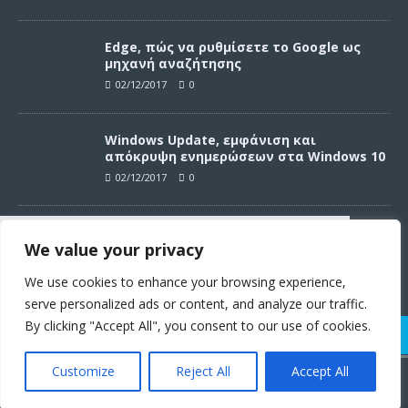
Edge, πώς να ρυθμίσετε το Google ως
μηχανή αναζήτησης
02/12/2017
0
Windows Update, εμφάνιση και
απόκρυψη ενημερώσεων στα Windows 10
02/12/2017
0
Windows Update, απεγκατάσταση
We value your privacy
ενημερώσεων στα Windows 10
Συνεχίζοντας σε αυτό τον ιστότοπο
02/12/2017
0
αποδέχεστε την χρήση των cookies
We use cookies to enhance your browsing experience,
σύμφωνα με τους όρους χρήσης.
serve personalized ads or content, and analyze our traffic.
Όροι χρήσης
By clicking "Accept All", you consent to our use of cookies.
Customize
Reject All
Accept All
© 2011 - 2017 | Techster.gr | Με την υποστήριξη των
WordPress.org
Συμφωνώ
και
Fusioned.net