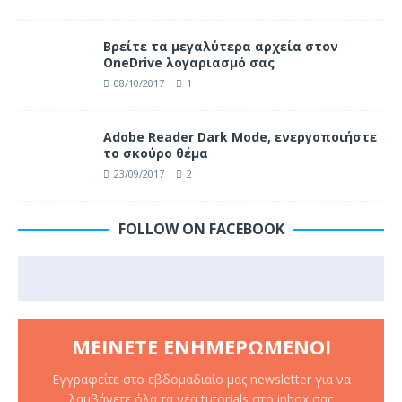
Βρείτε τα μεγαλύτερα αρχεία στον
OneDrive λογαριασμό σας
08/10/2017
1
Adobe Reader Dark Mode, ενεργοποιήστε
το σκούρο θέμα
23/09/2017
2
FOLLOW ON FACEBOOK
ΜΕΊΝΕΤΕ ΕΝΗΜΕΡΩΜΈΝΟΙ
Εγγραφείτε στο εβδομαδιαίο μας newsletter για να
λαμβάνετε όλα τα νέα tutorials στο inbox σας