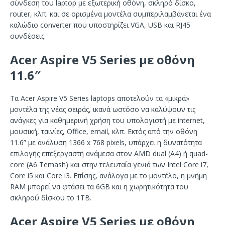
σύνδεση του laptop με εξωτερική οθόνη, σκληρό δίσκο,
router, κλπ. και σε ορισμένα μοντέλα συμπεριλαμβάνεται ένα
καλώδιο converter που υποστηρίζει VGA, USB και RJ45
συνδέσεις.
Acer Aspire V5 Series με οθόνη
11.6″
Τα Acer Aspire V5 Series laptops αποτελούν τα «μικρά»
μοντέλα της νέας σειράς, ικανά ωστόσο να καλύψουν τις
ανάγκες για καθημερινή χρήση του υπολογιστή με internet,
μουσική, ταινίες, Office, email, κλπ. Εκτός από την οθόνη
11.6” με ανάλυση 1366 x 768 pixels, υπάρχει η δυνατότητα
επιλογής επεξεργαστή ανάμεσα στον AMD dual (A4) ή quad-
core (A6 Temash) και στην τελευταία γενιά των Intel Core i7,
Core i5 και Core i3. Επίσης, ανάλογα με το μοντέλο, η μνήμη
RAM μπορεί να φτάσει τα 6GB και η χωρητικότητα του
σκληρού δίσκου το 1TB.
Acer Aspire V5 Series με οθόνη