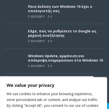
Ποια έκδοση των Windows 10 έχει ο
υπολογιστής σας
03/12/2017
0
Edge, πώς να ρυθμίσετε το Google ως
μηχανή αναζήτησης
02/12/2017
0
Windows Update, εμφάνιση και
απόκρυψη ενημερώσεων στα Windows 10
02/12/2017
0
Windows Update, απεγκατάσταση
We value your privacy
ενημερώσεων στα Windows 10
Συνεχίζοντας σε αυτό τον ιστότοπο
02/12/2017
0
αποδέχεστε την χρήση των cookies
We use cookies to enhance your browsing experience,
σύμφωνα με τους όρους χρήσης.
serve personalized ads or content, and analyze our traffic.
Όροι χρήσης
By clicking "Accept All", you consent to our use of cookies.