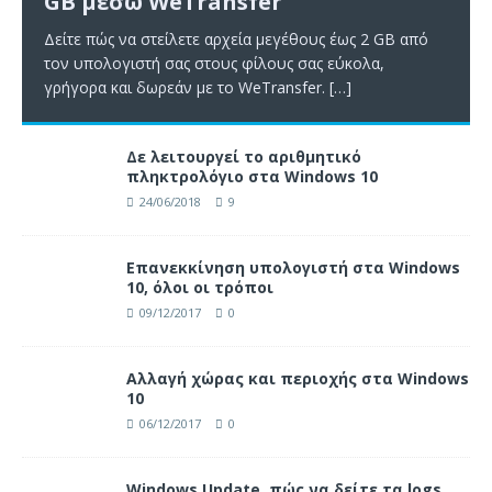
GB μέσω WeTransfer
Δείτε πώς να στείλετε αρχεία μεγέθους έως 2 GB από
τον υπολογιστή σας στους φίλους σας εύκολα,
γρήγορα και δωρεάν με το WeTransfer.
[…]
Δε λειτουργεί το αριθμητικό
πληκτρολόγιο στα Windows 10
24/06/2018
9
Επανεκκίνηση υπολογιστή στα Windows
10, όλοι οι τρόποι
09/12/2017
0
Αλλαγή χώρας και περιοχής στα Windows
10
06/12/2017
0
Windows Update, πώς να δείτε τα logs