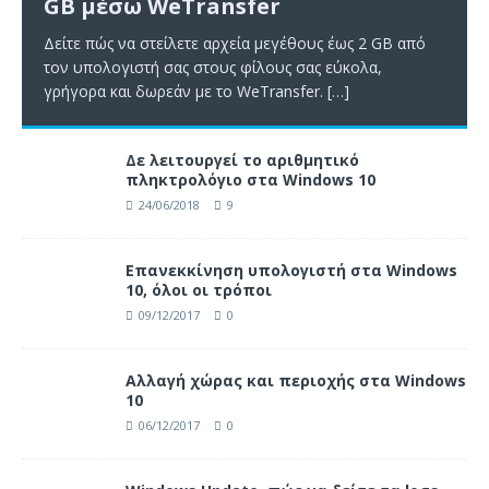
GB μέσω WeTransfer
Δείτε πώς να στείλετε αρχεία μεγέθους έως 2 GB από
τον υπολογιστή σας στους φίλους σας εύκολα,
γρήγορα και δωρεάν με το WeTransfer.
[…]
Δε λειτουργεί το αριθμητικό
πληκτρολόγιο στα Windows 10
24/06/2018
9
Επανεκκίνηση υπολογιστή στα Windows
10, όλοι οι τρόποι
09/12/2017
0
Αλλαγή χώρας και περιοχής στα Windows
10
06/12/2017
0