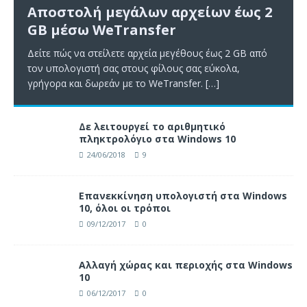
Αποστολή μεγάλων αρχείων έως 2
GB μέσω WeTransfer
Δείτε πώς να στείλετε αρχεία μεγέθους έως 2 GB από
τον υπολογιστή σας στους φίλους σας εύκολα,
γρήγορα και δωρεάν με το WeTransfer.
[…]
Δε λειτουργεί το αριθμητικό
πληκτρολόγιο στα Windows 10
24/06/2018
9
Επανεκκίνηση υπολογιστή στα Windows
10, όλοι οι τρόποι
09/12/2017
0
Αλλαγή χώρας και περιοχής στα Windows
10
06/12/2017
0